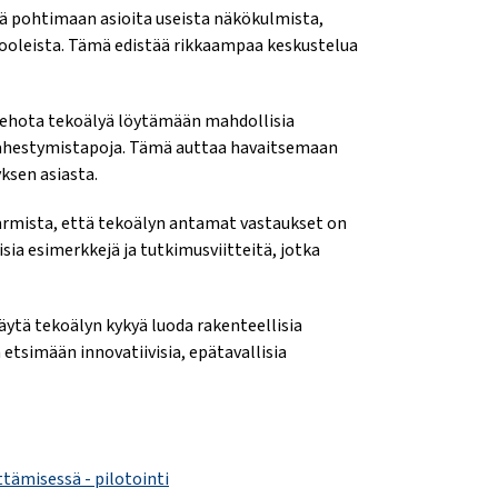
ä pohtimaan asioita useista näkökulmista,
rooleista. Tämä edistää rikkaampaa keskustelua
Kehota tekoälyä löytämään mahdollisia
a lähestymistapoja. Tämä auttaa havaitsemaan
ksen asiasta.
Varmista, että tekoälyn antamat vastaukset on
sia esimerkkejä ja tutkimusviitteitä, jotka
Käytä tekoälyn kykyä luoda rakenteellisia
 etsimään innovatiivisia, epätavallisia
tämisessä - pilotointi