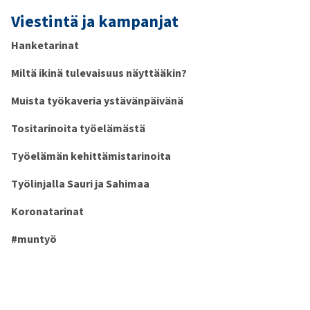
Viestintä ja kampanjat
Hanketarinat
Miltä ikinä tulevaisuus näyttääkin?
Muista työkaveria ystävänpäivänä
Tositarinoita työelämästä
Työelämän kehittämistarinoita
Työlinjalla Sauri ja Sahimaa
Koronatarinat
#muntyö