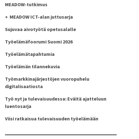
MEADOW-tutkimus
MEADOW ICT-alan juttusarja
Sujuvaa aivotyötä opetusalalle
Työelämäfoorumi Suomi 2026
Työelämätapahtumia
Työelämän tilannekuvia
Työmarkkinajärjestöjen vuoropuhelu
digitalisaatiosta
Työ nyt ja tulevaisuudessa: Eväitä ajatteluun
luentosarja
Viisi ratkaisua tulevaisuuden työelämään