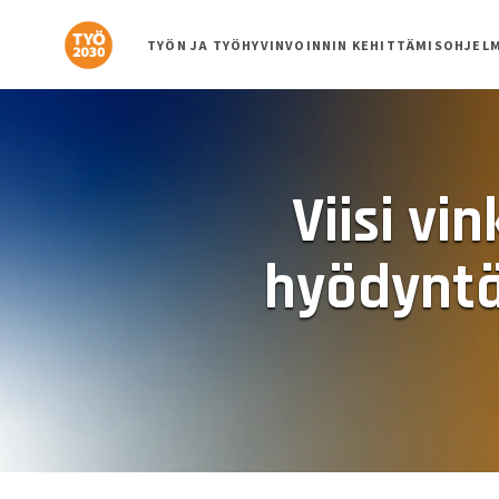
Siirry
suoraan
TYÖN JA TYÖHYVINVOINNIN KEHITTÄMISOHJEL
sisältöön
Viisi vi
hyödyntä