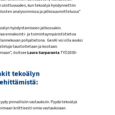
den ulottuvuuden, kun tekoälyä hyödynnettiin
losten analysoinnissa ja jatkosuunnittelussa”
ekoälyn hyödyntämiseen jatkossakin.
aa ennakointi- ja toimintaympäristötietoa
 tilannekuvan pohjatietona. GenAI voi olla avuksi
steluja taustoitetaan ja kootaan.
aan”, iloitsee
Laura Sarparanta
TYÖ2030-
kit tekoälyn
ehittämistä:
 tyydy pinnallisiin vastauksiin. Pyydä tekoälyä
oimaan kriittisesti omia vastauksiaan.