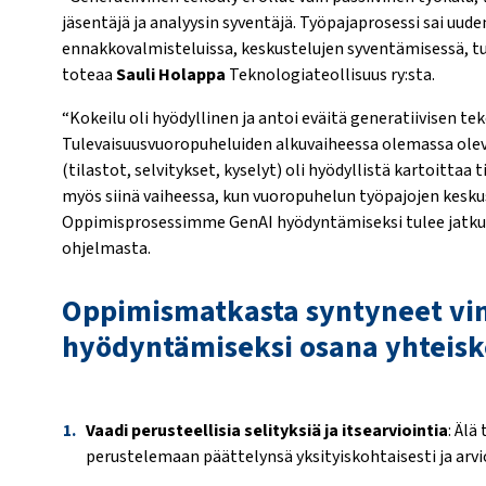
jäsentäjä ja analyysin syventäjä. Työpajaprosessi sai uu
ennakkovalmisteluissa, keskustelujen syventämisessä, tu
toteaa
Sauli Holappa
Teknologiateollisuus ry:sta.
“Kokeilu oli hyödyllinen ja antoi eväitä generatiivisen t
Tulevaisuusvuoropuheluiden alkuvaiheessa olemassa olev
(tilastot, selvitykset, kyselyt) oli hyödyllistä kartoittaa
myös siinä vaiheessa, kun vuoropuhelun työpajojen kesku
Oppimisprosessimme GenAI hyödyntämiseksi tulee jatkum
ohjelmasta.
Oppimismatkasta syntyneet vin
hyödyntämiseksi osana yhteisk
Vaadi perusteellisia selityksiä ja itsearviointia
: Älä
perustelemaan päättelynsä yksityiskohtaisesti ja arvi