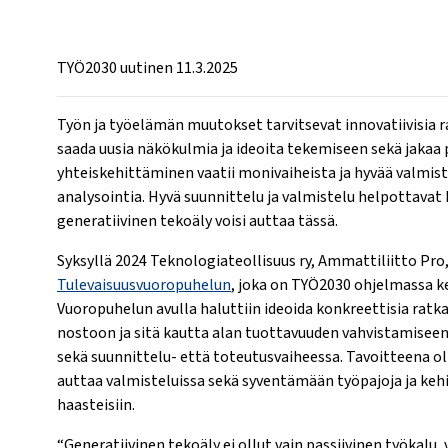
TYÖ2030 uutinen 11.3.2025
Työn ja työelämän muutokset tarvitsevat innovatiivisia 
saada uusia näkökulmia ja ideoita tekemiseen sekä jakaa
yhteiskehittäminen vaatii monivaiheista ja hyvää valmiste
analysointia. Hyvä suunnittelu ja valmistelu helpottava
generatiivinen tekoäly voisi auttaa tässä.
Syksyllä 2024 Teknologiateollisuus ry, Ammattiliitto Pro, 
Tulevaisuusvuoropuhelun
, joka on TYÖ2030 ohjelmassa 
Vuoropuhelun avulla haluttiin ideoida konkreettisia ratk
nostoon ja sitä kautta alan tuottavuuden vahvistamiseen.
sekä suunnittelu- että toteutusvaiheessa. Tavoitteena ol
auttaa valmisteluissa sekä syventämään työpajoja ja ke
haasteisiin.
“Generatiivinen tekoäly ei ollut vain passiivinen työkalu, 