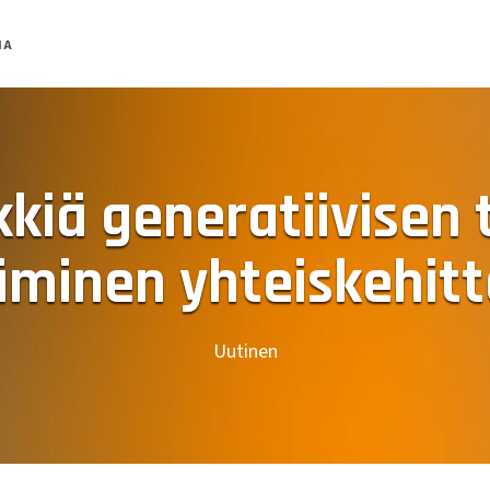
MA
nkkiä generatiivisen
minen yhteiskehit
Uutinen