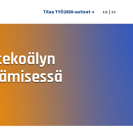
Tilaa TYÖ2030-uutiset →
|
EN
SV
 tekoälyn
tämisessä