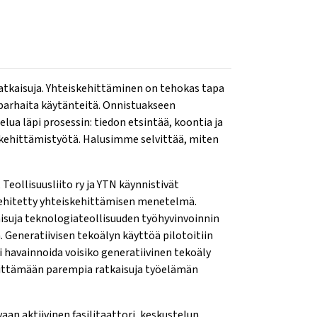
ratkaisuja. Yhteiskehittäminen on tehokas tapa
 parhaita käytänteitä. Onnistuakseen
lua läpi prosessin: tiedon etsintää, koontia ja
t kehittämistyötä. Halusimme selvittää, miten
Teollisuusliito ry ja YTN käynnistivät
kehitetty yhteiskehittämisen menetelmä.
aisuja teknologiateollisuuden työhyvinvoinnin
 Generatiivisen tekoälyn käyttöä pilotoitiin
i havainnoida voisiko generatiivinen tekoäly
hittämään parempia ratkaisuja työelämän
vaan aktiivinen fasilitaattori, keskustelun