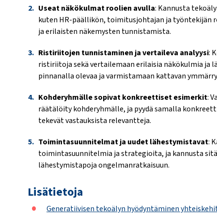
Useat näkökulmat roolien avulla
: Kannusta tekoäly
kuten HR-päällikön, toimitusjohtajan ja työntekijän 
ja erilaisten näkemysten tunnistamista.
Ristiriitojen tunnistaminen ja vertaileva analyysi
: 
ristiriitoja sekä vertailemaan erilaisia näkökulmia j
pinnanalla olevaa ja varmistamaan kattavan ymmärry
Kohderyhmälle sopivat konkreettiset esimerkit
: 
räätälöity kohderyhmälle, ja pyydä samalla konkreetti
tekevät vastauksista relevantteja.
Toimintasuunnitelmat ja uudet lähestymistavat
: 
toimintasuunnitelmia ja strategioita, ja kannusta sitä
lähestymistapoja ongelmanratkaisuun.
Lisätietoja
Generatiivisen tekoälyn hyödyntäminen yhteiskehit