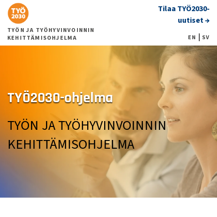
Siirry
Tilaa TYÖ2030-
suoraan
uutiset →
sisältöön
TYÖN JA TYÖHYVINVOINNIN
|
EN
SV
KEHITTÄMISOHJELMA
TYÖ2030-ohjelma
TYÖN JA TYÖHYVINVOINNIN
KEHITTÄMISOHJELMA