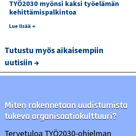
TYÖ2030 myönsi kaksi työelämän
kehittämispalkintoa
Lue lisää →
Tutustu myös aikaisempiin
uutisiin →
Miten rakennetaan uudistumista
tukeva organisaatiokulttuuri?
Tervetuloa TYÖ2030-ohjelman