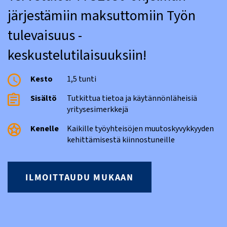
järjestämiin maksuttomiin Työn
tulevaisuus -
keskustelutilaisuuksiin!
Kesto
1,5 tunti
Sisältö
Tutkittua tietoa ja käytännönläheisiä
yritysesimerkkejä
Kenelle
Kaikille työyhteisöjen muutoskyvykkyyden
kehittämisestä kiinnostuneille
ILMOITTAUDU MUKAAN