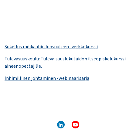
Sukellus radikaaliin luovuuteen -verkkokurssi
Tulevasuuskoulu: Tulevaisuus­lukutaidon itseopiskelu­kurssi
aineenopettajille.
Inhimillinen johtaminen -webinaarisarja