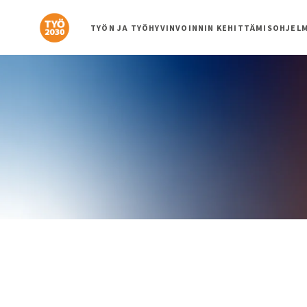
Siirry
suoraan
TYÖN JA TYÖHYVINVOINNIN KEHITTÄMISOHJEL
sisältöön