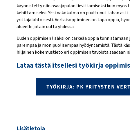
käynnistetty niin osaajapulan lievittämiseksi kuin myös
kehittämiseksi. Yksi näkökulma on puuttunut tähän asti:
yrittäjälähtöisesti. Vertaisoppiminen on tapa oppia, hy
alueelle jotain uutta yhdessä.
Uuden oppimisen lisäksi on tärkeää oppia tunnistamaan j
parempaa ja monipuolisempaa hyödyntämistä. Tästä käsik
hiljainen kokemustieto eri oppimisen tavoista saadaan nä
Lataa tästä itsellesi työkirja oppi
TYÖKIRJA: PK-YRITYSTEN VE
Lisätietoja