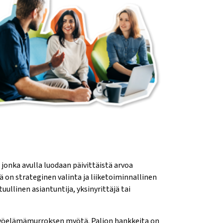
 jonka avulla luodaan päivittäistä arvoa
ä on strateginen valinta ja liiketoiminnallinen
uullinen asiantuntija, yksinyrittäjä tai
 työelämämurroksen myötä. Paljon hankkeita on