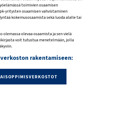
 työelämässä toimivien osaamisen
 pk-yritysten osaamisen vahvistaminen
ödyntää kokemusosaamista sekä luoda alalle tai
o olemassa olevaa osaamista ja sen vielä
irjasta voit tutustua menetelmään, jolla
kyviin.
misverkoston rakentamiseen:
RTAISOPPIMISVERKOSTOT