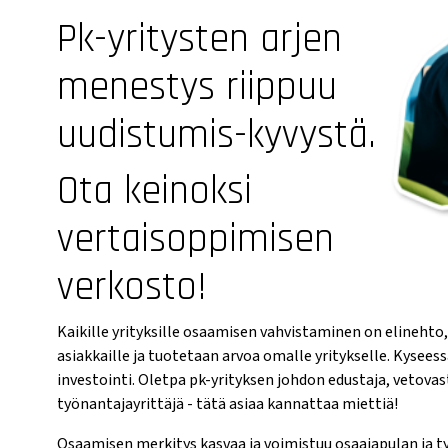
Pk-yritysten arjen
menestys riippuu
uudistumis-kyvystä.
Ota keinoksi
vertaisoppimisen
verkosto!
Kaikille yrityksille osaamisen vahvistaminen on elinehto,
asiakkaille ja tuotetaan arvoa omalle yritykselle. Kyseess
investointi. Oletpa pk-yrityksen johdon edustaja, vetovast
työnantajayrittäjä - tätä asiaa kannattaa miettiä!
Osaamisen merkitys kasvaa ja voimistuu osaajapulan ja