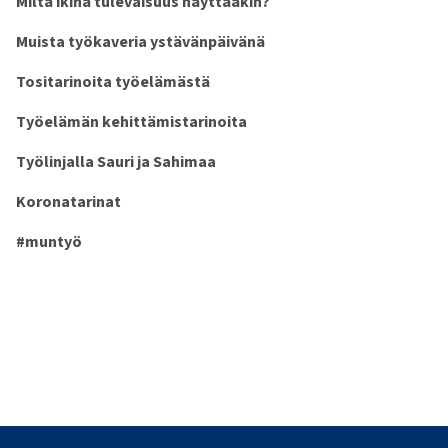
Miltä ikinä tulevaisuus näyttääkin?
Muista työkaveria ystävänpäivänä
Tositarinoita työelämästä
Työelämän kehittämistarinoita
Työlinjalla Sauri ja Sahimaa
Koronatarinat
#muntyö