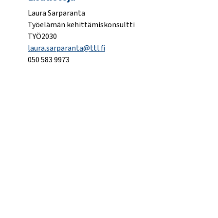
Laura Sarparanta
Työelämän kehittämiskonsultti
TYÖ2030
laura.sarparanta@ttl.fi
050 583 9973