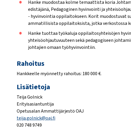
Hanke muodostaa kolme temaattista koria Johtam
edistäjänä, Pedagoginen hyvinvointi ja yhteisöohj
- hyvinvointia oppilaitokseen. Korit muodostuvat 
ammatillisista oppilaitoksista, jotka verkostossa k
Hanke tuottaa työkaluja oppilaitosyhteisöjen hyvin
yhteisöohjautuvuuteen sekä pedagogiseen johtamise
johtajien omaan työhyvinvointiin.
Rahoitus
Hankkeelle myönnetty rahoitus:
180 000
€.
Lisätietoja
Teija Golnick
Erityisasiantuntija
Opetusalan Ammattijärjestö OAJ
teija.golnick@oaj.fi
020 748 9749