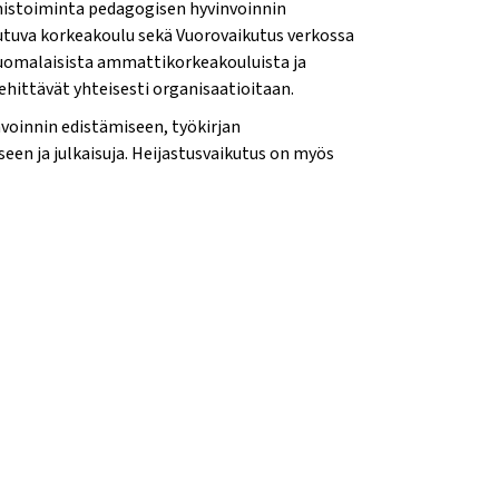
istoiminta pedagogisen hyvinvoinnin
autuva korkeakoulu sekä Vuorovaikutus verkossa
suomalaisista ammattikorkeakouluista ja
ehittävät yhteisesti organisaatioitaan.
voinnin edistämiseen, työkirjan
en ja julkaisuja. Heijastusvaikutus on myös