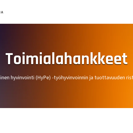
MA
Toimialahankkeet
nen hyvinvointi (HyPe) -työhyvinvoinnin ja tuottavuuden ris