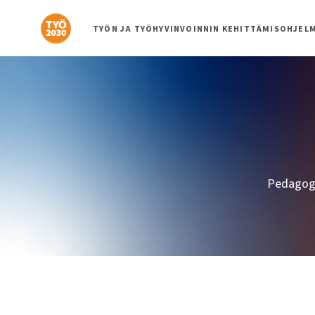
Siirry
suoraan
TYÖN JA TYÖHYVINVOINNIN KEHITTÄMISOHJEL
sisältöön
Pedagogi