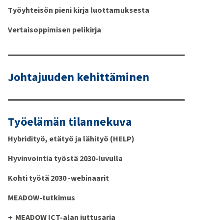
Työyhteisön pieni kirja luottamuksesta
Vertaisoppimisen pelikirja
Johtajuuden kehittäminen
Työelämän tilannekuva
Hybridityö, etätyö ja lähityö (HELP)
Hyvinvointia työstä 2030-luvulla
Kohti työtä 2030 -webinaarit
MEADOW-tutkimus
MEADOW ICT-alan juttusarja