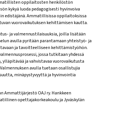
matillisten oppilaitosten henkilöstön
sön kykyä luoda pedagogisesti hyvinvoiva
n edistäjänä. Ammatillisissa oppilaitoksissa
tuvan vuorovaikutuksen kehittämisen kautta.
s- ja valmennustilaisuuksia, joilla lisätään
lun avulla pyritään parantamaan yhteistyö- ja
tavaan ja tavoitteelliseen kehittämistyöhön.
almennusprosessi, jossa tutkitaan yhdessä
a, ylläpitävää ja vahvistavaa vuorovaikutusta
. Valmennuksen avulla tuetaan osallistujia
suutta, minäpystyvyyttä ja hyvinvointia
an Ammattijärjestö OAJ ry. Hankkeen
atillinen opettajakorkeakoulu ja Jyväskylän