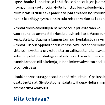
HyPe-hanke
tunnistaa ja kehittää korkeakoulujen ja am
hyvinvoinnin käytäntöjä. HyPe kehittää korkeakouluyhtei
toimintakulttuuri sekä panostaa johtamiseen hyvinvoinni
hanke keskittyy hyvinvoinnin tukemiseen verkossa tapah
Ammattikorkeakoulujen henkilöstölle järjestetään koulutu
vuoropuhelua ammattikorkeakouluyhteisöissä. Vuoropuhe
keskustelukulttuuria ja kannustamaan henkilöstöä raken
Ammatillisten oppilaitosten kanssa toteutetaan verkkov
yhteisöllisyyttä ja psykologista turvallisuutta rakentava
sekä harjoitellaan dialogisuustaitoja verkossa toimiessa
tunnistamaan niitä keinoja, joiden kokee vahvistan osalli
työyhteisössä.
Hankkeen vastuuorganisaatio (päätoteuttaja): Opetusal
osatoteuttajat: Sivistystyönantajat ry, Haaga-Helia amm
ammattikorkeakoulu
Mitä tehdään?