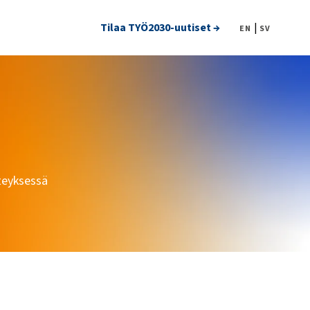
Tilaa TYÖ2030-uutiset →
|
EN
SV
teyksessä