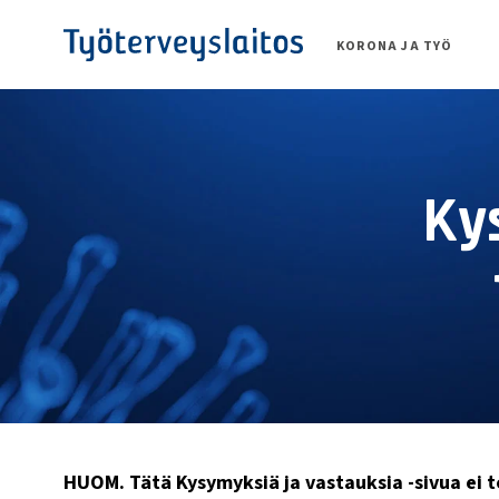
Siirry
suoraan
KORONA JA TYÖ
sisältöön
Ky
HUOM. Tätä Kysymyksiä ja vastauksia -sivua ei to