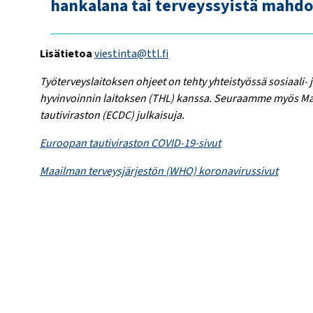
hankalana tai terveyssyistä mahd
Lisätietoa
viestinta@ttl.fi
Työterveyslaitoksen ohjeet on tehty yhteistyössä sosiaali- 
hyvinvoinnin laitoksen (THL) kanssa. Seuraamme myös Ma
tautiviraston (ECDC) julkaisuja.
Euroopan tautiviraston COVID-19-sivut
Maailman terveysjärjestön (WHO) koronavirussivut