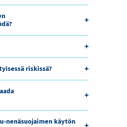
en
hdä?
tyisessä riskissä?
saada
suu-nenäsuojaimen käytön