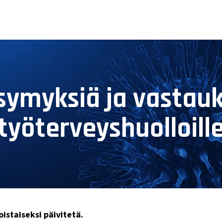
symyksiä ja vastauk
työterveyshuolloill
istaiseksi päivitetä.