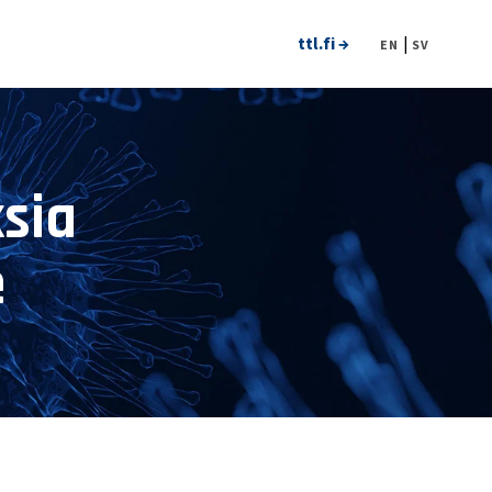
ttl.fi →
|
EN
SV
sia
e